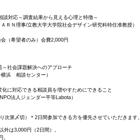
害者の相談対応～調査結果から見える心理と特徴～
ＡＲＮ理事/立教大学大学院社会デザイン研究科特任准教授）
換会（希望者のみ）会費2,000円
の課題～社会課題解決へのアプローチ
ー横浜 相談センター）
社会の変化に対応できる相談員を増やすためにできること
PO法人ジェンダー平等Labota）
なり次第〆切）＊2日間参加できる方を優先させていただきます
外は3,000円（2日間）。
円。