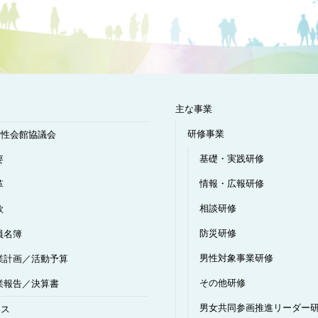
ム
主な事業
研修事業
女性会館協議会
基礎・実践研修
要
情報・広報研修
革
相談研修
款
防災研修
員名簿
男性対象事業研修
業計画／活動予算
その他研修
業報告／決算書
男女共同参画推進リーダー
セス