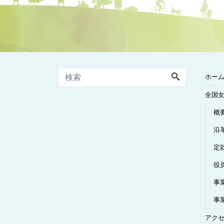
ホー
全国
概
沿
定
役
事
事
アク