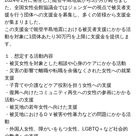
2024年1月に発生した能登半島地震から3か月が経ちまし
た。全国女性会館協議会ではジェンダーの視点で被災者支
援を行う団体への支援金を募集し、多くの皆様から支援金
が集まりました。
この支援金で能登半島地震における被災者支援にかかる活
動を対象に1団体あたり30万円を上限に支援金を提供しま
す。
１．想定する活動内容
・被災女性を対象とした相談や心身のケアにかかる活動
・災害の影響で離職や転職を余儀なくされた女性への就業
支援
・子育てや介護などケア役割を担う女性への支援
・復興へ向けたコミュニティ再生への女性の参画にかかる
活動への支援
・被災地の若年女性へ向けた支援
・被災地におけるＤＶ被害や性暴力などの問題にかかる活
動
・外国人女性、障がいをもつ女性、LGBTQ＋など社会的