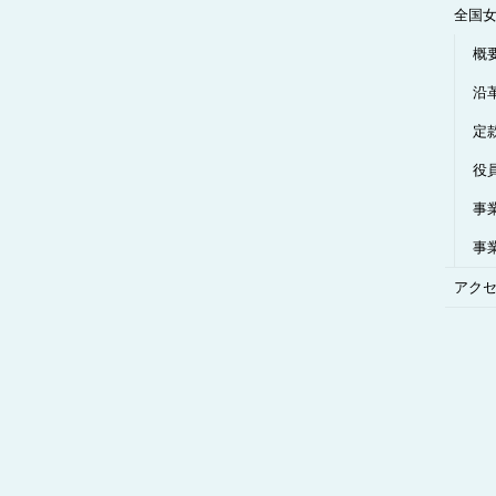
全国
概
沿
定
役
事
事
アク