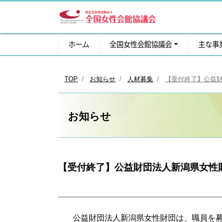
ホーム
全国女性会館協議会
主な事
TOP
お知らせ
人材募集
【受付終了】公益財
お知らせ
【受付終了】公益財団法人新潟県女性
公益財団法人新潟県女性財団は、職員を