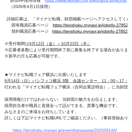
     財団HP採用情報
https://www.women.city.yokohama.jp/recruit/
詳細応募は、「マイナビ転職」財団掲載ページへアクセスしてくだ
      固有職員応募ページ
https://tenshoku.mynavi.jp/jobinfo-278522-
      契約職員応募ページ   
https://tenshoku.mynavi.jp/jobinfo-278522-
※受付期間は
9
月
12
日（金）～
10
月
23
日（木）
※応募者多数により受付期間終了前に募集を終了する場合がありま
※新卒の方も応募が可能です。
★マイナビ転職フェア横浜に出展いたします
9
月
14
日（日）パシフィコ横浜
 3
階　会議センター　
11
：
00
～
17
：
0
行われる「マイナビ転職フェア横浜（合同企業説明会）」に当財団
採用情報だけではわからない、当財団の魅力をお伝えします。
採用担当者や職員と直接会って話ができる、貴重な機会です。
みなさまのご来場をお待ちしています。
詳しくは下記マイナビ転職URLでご確認ください。（事前登録あり
https://tenshoku.mynavi.jp/event/kanagawa/20250914A/