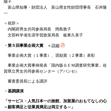
陽子
富山県知事・財団法人 富山県女性財団理事長 石井隆
一
＜祝辞＞
内閣府男女共同参画局長 岡島敦子
文部科学省生涯学習政策局長 板東久美子
・第５回事業企画大賞
»
詳細
事業企画大賞（１事業）、奨励賞（２事業）表彰
事業企画大賞事例発表「国内版ＧＥＭ調査研究事業」佐
賀県立男女共同参画センター（アバンセ）
審査委員長による講評
・基調講演
「サービス・人気日本一の旅館、加賀屋のおもてなしの心
～顧客満足と従業員満足は両立する～」