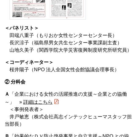
＜パネリスト＞
田端八重子（もりおか女性センターセンター長）
長沢涼子（福島県男女共生センター事業課副主査）
山地久美子（関西学院大学災害復興制度研究所研究員）
＜コーディネーター＞
桜井陽子（NPO 法人全国女性会館協議会理事長）
② 分科会
Ａ
「企業における女性の活躍推進の支援～企業との協働
～」 »
詳細はこちら
＜事例発表者＞
井戸敏恵（株式会社高志インテックヒューマスタッフ担
当部長）
Ｂ
「効果的なＤＶ防止啓発事業と自立支援～NPO との協