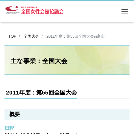
Me
TOP
全国大会
2011年度：第55回全国大会in富山
主な事業：全国大会
2011年度：第55回全国大会
概要
日程