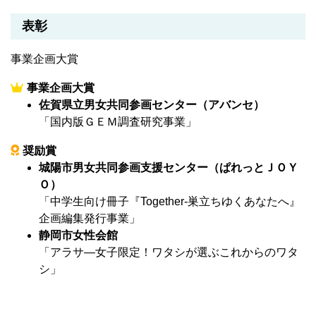
表彰
事業企画大賞
事業企画大賞
佐賀県立男女共同参画センター（アバンセ）
「国内版ＧＥＭ調査研究事業」
奨励賞
城陽市男女共同参画支援センター（ぱれっとＪＯＹ
Ｏ）
「中学生向け冊子『Together-巣立ちゆくあなたへ』
企画編集発行事業」
静岡市女性会館
「アラサ―女子限定！ワタシが選ぶこれからのワタ
シ」