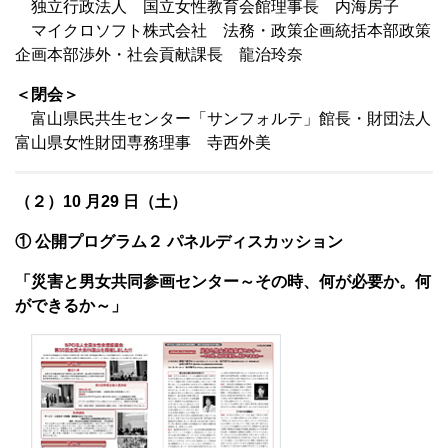
独立行政法人 国立女性教育会館理事長 内海房子
マイクロソフト株式会社 法務・政策企画統括本部政策
企画本部渉外・社会貢献課長 龍治玲奈
＜閉会＞
富山県民共生センター「サンフォルテ」館長・財団法人
富山県女性財団専務理事 寺西外美
（２）10 月29 日（土）
① 公開プログラム２ パネルディスカッション
「災害と男女共同参画センター～その時、何が必要か。何
ができるか～」